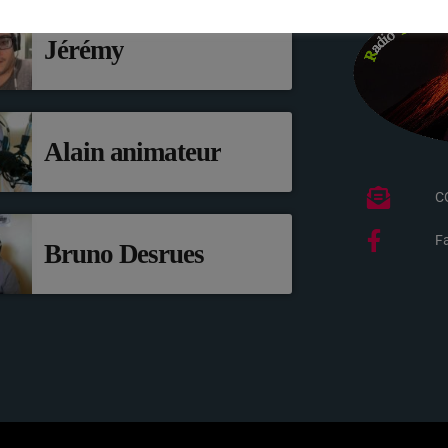
Jérémy
Alain animateur
C
F
Bruno Desrues