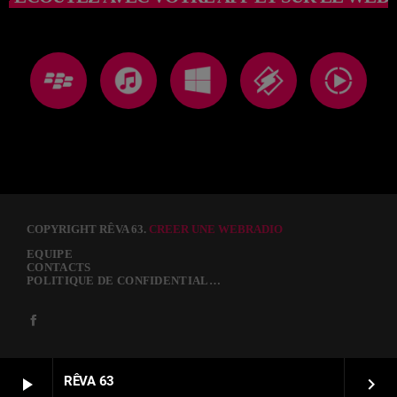
COPYRIGHT RÊVA 63.
CREER UNE WEBRADIO
EQUIPE
CONTACTS
POLITIQUE DE CONFIDENTIALITÉ
RÊVA 63
play_arrow
keyboard_arrow_right