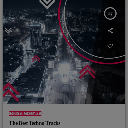
queue_music
MONTHLY CHART
The Best Techno Tracks