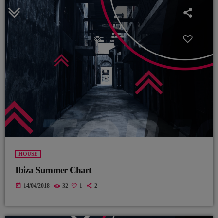
HOUSE
Ibiza Summer Chart
today
14/04/2018
32
1
2