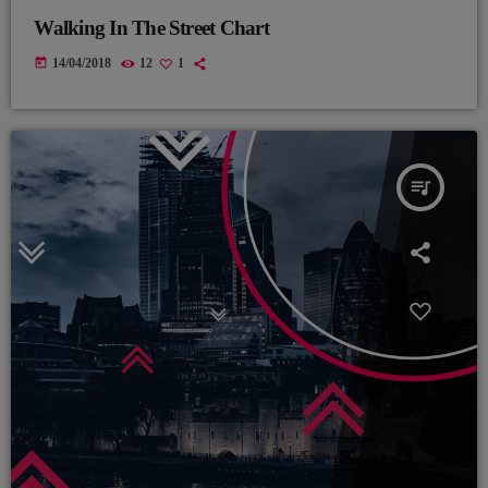
Walking In The Street Chart
today
14/04/2018
12
1
queue_music