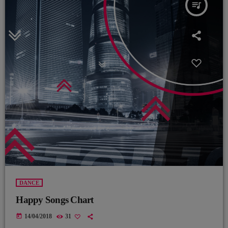
queue_music
DANCE
Happy Songs Chart
today
14/04/2018
31