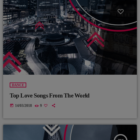
DANCE
Top Love Songs From The World
today
14/03/2018
9