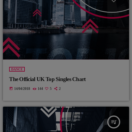
DANCE
The Official UK Top Singles Chart
today
14/04/2018
144
5
2
queue_music