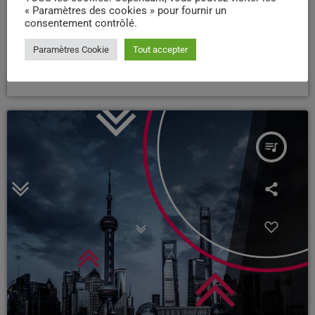
« Paramètres des cookies » pour fournir un
DANCE
consentement contrôlé.
Saturday Night Chart
Paramètres Cookie
Tout accepter
today
14/04/2018
93
2
2
queue_music