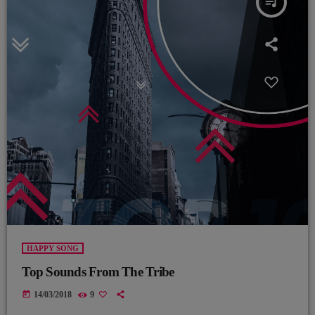
queue_music
HAPPY SONG
Top Sounds From The Tribe
today
14/03/2018
9