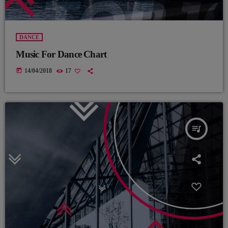
DANCE
Music For Dance Chart
today
14/04/2018
17
queue_music