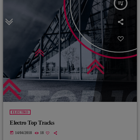
queue_music
ELECTRO
Electro Top Tracks
today
14/04/2018
18